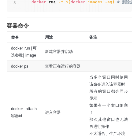
docker
 rmi 
-f
$(
docker
 images 
-aq
)
# 删除全
容器命令
命令
用途
备注
docker run [可
新建容器并启动
选参数] image
docker ps
查看正在运行的容器
当多个窗口同时使用
该命令进入该容器时
所有的窗口都会同步
显示
如果有一个窗口阻塞
docker attach
进入容器
了
容器id
那么其他窗口也无法
再进行操作
不太适合于生产环境