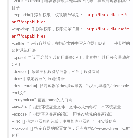
–volumes-from=[] 给容器挂载其他容器上的卷，挂载到容器的某个
目录
–cap-add=[] 添加权限，权限清单详见：
http://linux.die.net/m
an/7/capabilities
–cap-drop=[] 删除权限，权限清单详见：
http://linux.die.net/m
an/7/capabilities
–cidfile=”” 运行容器后，在指定文件中写入容器PID值，一种典型的
监控系统用法
–cpuset=”” 设置容器可以使用哪些CPU，此参数可以用来容器独占
CPU
–device=[] 添加主机设备给容器，相当于设备直通
–dns=[] 指定容器的dns服务器
–dns-search=[] 指定容器的dns搜索域名，写入到容器的/etc/resolv.
conf文件
–entrypoint=”” 覆盖image的入口点
–env-file=[] 指定环境变量文件，文件格式为每行一个环境变量
–expose=[] 指定容器暴露的端口，即修改镜像的暴露端口
–link=[] 指定容器间的关联，使用其他容器的IP、env等信息
–lxc-conf=[] 指定容器的配置文件，只有在指定–exec-driver=lxc时
使用