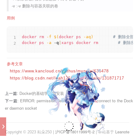
-v :-v 删除与容器关联的卷
用例
Copy
docker
rm
-f
$(
docker
ps
-aq
)
# 删除全部
docker
ps
-a
 -q
|
xargs
docker
rm
# 删除所
参考文章
https://www.kancloud.cn/xuthus/mynote/636478
https://blog.csdn.net/leah126/article/details/131871717
Docker的基础学习与安装
上一篇:
ERROR: permission denied while trying to connect to the Dock
下一篇:
er daemon socket
沪ICP备18011999号-2
Leanote
Copyright © 2023 耘朵250 |
| 本站基于