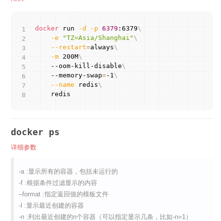
Copy
docker
 run 
-d
-p
6379
:6379
\
-e
"TZ=Asia/Shanghai"
\
--restart
=
always
\
-m
 200M
\
    --oom-kill-disable
\
    --memory-swap
=
-1
\
--name
 redis
\
    redis
docker ps
详细参数
-a :显示所有的容器，包括未运行的
-f :根据条件过滤显示的内容
–format :指定返回值的模板文件
-l :显示最近创建的容器
-n :列出最近创建的n个容器（可以指定显示几条，比如-n=1）