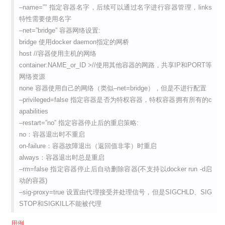
–name=”” 指定容器名字，后续可以通过名字进行容器管理，links
特性需要使用名字
–net=”bridge” 容器网络设置:
bridge 使用docker daemon指定的网桥
host //容器使用主机的网络
container:NAME_or_ID >//使用其他容器的网路，共享IP和PORT等
网络资源
none 容器使用自己的网络（类似–net=bridge），但是不进行配置
–privileged=false 指定容器是否为特权容器，特权容器拥有所有的c
apabilities
–restart=”no” 指定容器停止后的重启策略:
no：容器退出时不重启
on-failure：容器故障退出（返回值非零）时重启
always：容器退出时总是重启
–rm=false 指定容器停止后自动删除容器(不支持以docker run -d启
动的容器)
–sig-proxy=true 设置由代理接受并处理信号，但是SIGCHLD、SIG
STOP和SIGKILL不能被代理
用例