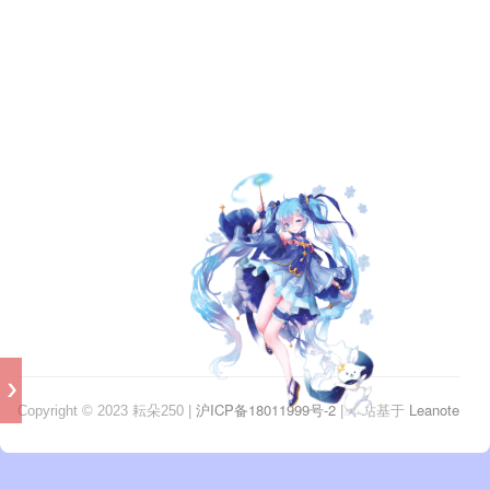
爱
编
程,
爱
钩
织,
爱
桌
游,
爱
一
切
沪ICP备18011999号-2
Leanote
Copyright © 2023 耘朵250 |
| 本站基于