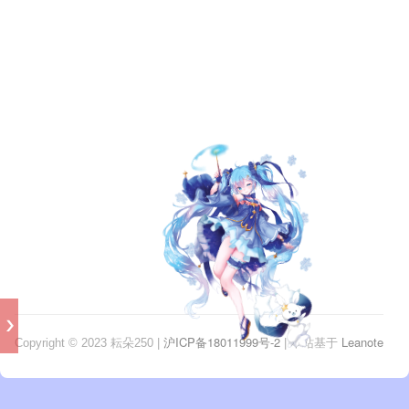
爱
编
程,
爱
钩
织,
爱
桌
游,
爱
一
切
沪ICP备18011999号-2
Leanote
Copyright © 2023 耘朵250 |
| 本站基于