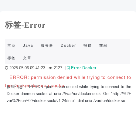
标签-Error
主页
Java
服务器
Docker
报错
前端
标签
文章
Error
Docker
2025-05-06 09:41:23 |
2127
|
ERROR: permission denied while trying to connect to
the Docker daemon socket
报错信息： ERROR: permission denied while trying to connect to the
Docker daemon socket at unix:///var/run/docker.sock: Get "http://%2F
var%2Frun%2Fdocker.sock/v1.24/info": dial unix /var/run/docker.so
关
于