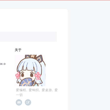
关于
ox.o
爱编程, 爱钩织, 爱桌游, 爱
一切